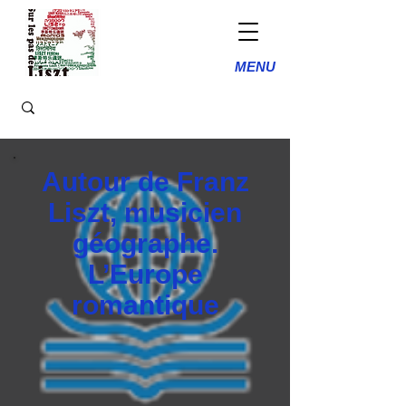
MENU
Autour de Franz
Liszt, musicien
géographe.
L’Europe
romantique