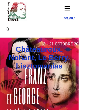
MENU
Châteauroux,
Nohant, Le Berry,
Lisztomanias