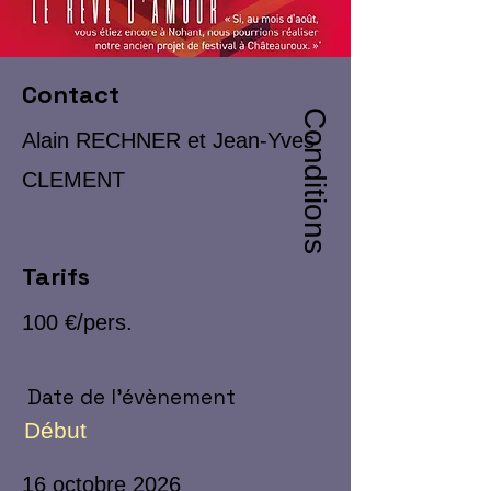
Contact
Conditions
Alain RECHNER et Jean-Yves
CLEMENT
Tarifs
100 €/pers.
Date de l'évènement
Début
16 octobre 2026