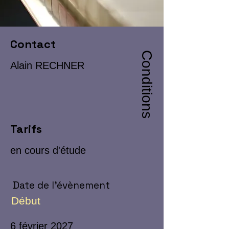
Contact
Conditions
Alain RECHNER
Tarifs
en cours d'étude
Date de l'évènement
Début
6 février 2027