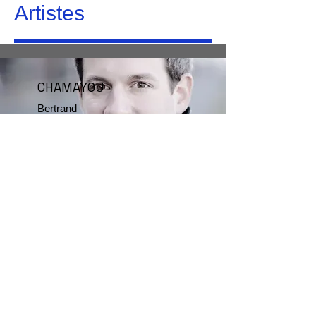
Artistes
CHAMAYOU
Bertrand
DUFETEL
Nicolas
Références