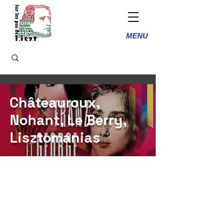
MENU
Châteauroux,
Nohant, Le Berry,
Lisztomanias