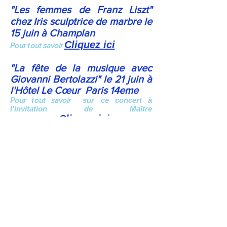
"Les femmes de Franz Liszt"
chez Iris sculptrice de marbre le
15 juin à Champlan
Cliquez ici
Pour t
out savoir
"La fête de la musique avec
Giovanni Bertolazzi" le 21 juin à
l'Hôtel Le
Cœur
P
aris 14eme
Pour t
out savoir
sur ce concert à
l'invitation de Maître
Cliquez ici
Boivin
(SPL)
L'année des dix ans de notre
association ; revoir les voyages
réalisés en 2022
Cliquez ici
Ethique
Siège : 27 ter rue Benoit Malon 92150
SURESNES