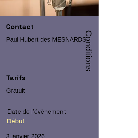
Contact
Conditions
Paul Hubert des MESNARDS
Tarifs
Gratuit
Date de l'évènement
Début
3 janvier 2026